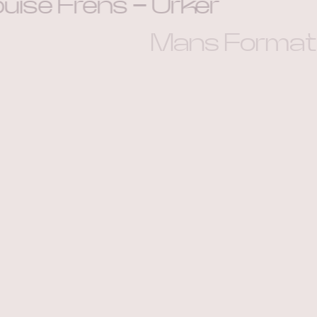
ouise Frens
-
Urker
Mans Format